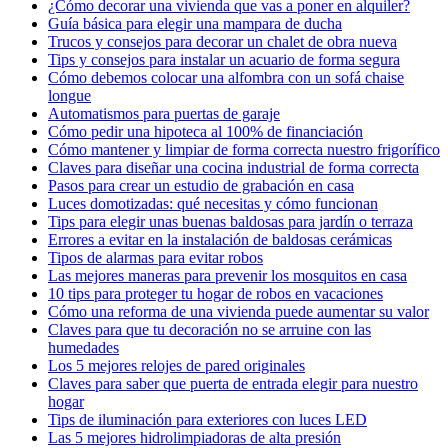
¿Cómo decorar una vivienda que vas a poner en alquiler?
Guía básica para elegir una mampara de ducha
Trucos y consejos para decorar un chalet de obra nueva
Tips y consejos para instalar un acuario de forma segura
Cómo debemos colocar una alfombra con un sofá chaise
longue
Automatismos para puertas de garaje
Cómo pedir una hipoteca al 100% de financiación
Cómo mantener y limpiar de forma correcta nuestro frigorífico
Claves para diseñar una cocina industrial de forma correcta
Pasos para crear un estudio de grabación en casa
Luces domotizadas: qué necesitas y cómo funcionan
Tips para elegir unas buenas baldosas para jardín o terraza
Errores a evitar en la instalación de baldosas cerámicas
Tipos de alarmas para evitar robos
Las mejores maneras para prevenir los mosquitos en casa
10 tips para proteger tu hogar de robos en vacaciones
Cómo una reforma de una vivienda puede aumentar su valor
Claves para que tu decoración no se arruine con las
humedades
Los 5 mejores relojes de pared originales
Claves para saber que puerta de entrada elegir para nuestro
hogar
Tips de iluminación para exteriores con luces LED
Las 5 mejores hidrolimpiadoras de alta presión