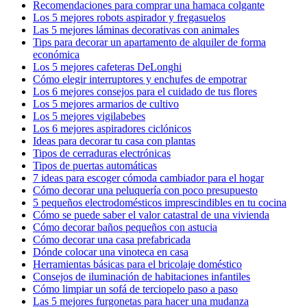
Recomendaciones para comprar una hamaca colgante
Los 5 mejores robots aspirador y fregasuelos
Las 5 mejores láminas decorativas con animales
Tips para decorar un apartamento de alquiler de forma
económica
Los 5 mejores cafeteras DeLonghi
Cómo elegir interruptores y enchufes de empotrar
Los 6 mejores consejos para el cuidado de tus flores
Los 5 mejores armarios de cultivo
Los 5 mejores vigilabebes
Los 6 mejores aspiradores ciclónicos
Ideas para decorar tu casa con plantas
Tipos de cerraduras electrónicas
Tipos de puertas automáticas
7 ideas para escoger cómoda cambiador para el hogar
Cómo decorar una peluquería con poco presupuesto
5 pequeños electrodomésticos imprescindibles en tu cocina
Cómo se puede saber el valor catastral de una vivienda
Cómo decorar baños pequeños con astucia
Cómo decorar una casa prefabricada
Dónde colocar una vinoteca en casa
Herramientas básicas para el bricolaje doméstico
Consejos de iluminación de habitaciones infantiles
Cómo limpiar un sofá de terciopelo paso a paso
Las 5 mejores furgonetas para hacer una mudanza