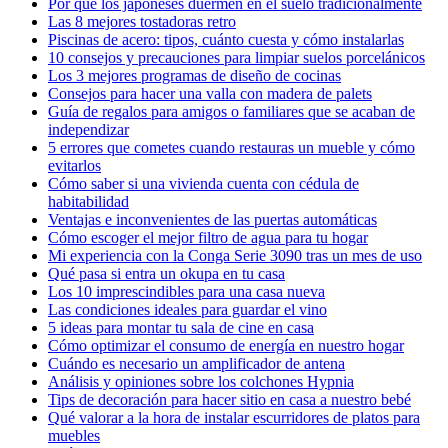
Por qué los japoneses duermen en el suelo tradicionalmente
Las 8 mejores tostadoras retro
Piscinas de acero: tipos, cuánto cuesta y cómo instalarlas
10 consejos y precauciones para limpiar suelos porcelánicos
Los 3 mejores programas de diseño de cocinas
Consejos para hacer una valla con madera de palets
Guía de regalos para amigos o familiares que se acaban de
independizar
5 errores que cometes cuando restauras un mueble y cómo
evitarlos
Cómo saber si una vivienda cuenta con cédula de
habitabilidad
Ventajas e inconvenientes de las puertas automáticas
Cómo escoger el mejor filtro de agua para tu hogar
Mi experiencia con la Conga Serie 3090 tras un mes de uso
Qué pasa si entra un okupa en tu casa
Los 10 imprescindibles para una casa nueva
Las condiciones ideales para guardar el vino
5 ideas para montar tu sala de cine en casa
Cómo optimizar el consumo de energía en nuestro hogar
Cuándo es necesario un amplificador de antena
Análisis y opiniones sobre los colchones Hypnia
Tips de decoración para hacer sitio en casa a nuestro bebé
Qué valorar a la hora de instalar escurridores de platos para
muebles