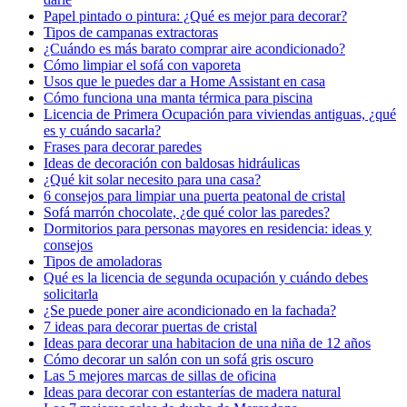
Papel pintado o pintura: ¿Qué es mejor para decorar?
Tipos de campanas extractoras
¿Cuándo es más barato comprar aire acondicionado?
Cómo limpiar el sofá con vaporeta
Usos que le puedes dar a Home Assistant en casa
Cómo funciona una manta térmica para piscina
Licencia de Primera Ocupación para viviendas antiguas, ¿qué
es y cuándo sacarla?
Frases para decorar paredes
Ideas de decoración con baldosas hidráulicas
¿Qué kit solar necesito para una casa?
6 consejos para limpiar una puerta peatonal de cristal
Sofá marrón chocolate, ¿de qué color las paredes?
Dormitorios para personas mayores en residencia: ideas y
consejos
Tipos de amoladoras
Qué es la licencia de segunda ocupación y cuándo debes
solicitarla
¿Se puede poner aire acondicionado en la fachada?
7 ideas para decorar puertas de cristal
Ideas para decorar una habitacion de una niña de 12 años
Cómo decorar un salón con un sofá gris oscuro
Las 5 mejores marcas de sillas de oficina
Ideas para decorar con estanterías de madera natural