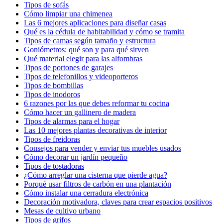
Tipos de sofás
Cómo limpiar una chimenea
Las 6 mejores aplicaciones para diseñar casas
Qué es la cédula de habitabilidad y cómo se tramita
Tipos de camas según tamaño y estructura
Goniómetros: qué son y para qué sirven
Qué material elegir para las alfombras
Tipos de portones de garajes
Tipos de telefonillos y videoporteros
Tipos de bombillas
Tipos de inodoros
6 razones por las que debes reformar tu cocina
Cómo hacer un gallinero de madera
Tipos de alarmas para el hogar
Las 10 mejores plantas decorativas de interior
Tipos de freidoras
Consejos para vender y enviar tus muebles usados
Cómo decorar un jardín pequeño
Tipos de tostadoras
¿Cómo arreglar una cisterna que pierde agua?
Porqué usar filtros de carbón en una plantación
Cómo instalar una cerradura electrónica
Decoración motivadora, claves para crear espacios positivos
Mesas de cultivo urbano
Tipos de grifos