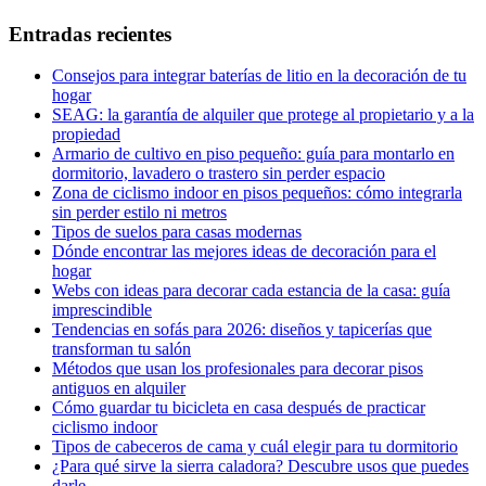
Entradas recientes
Consejos para integrar baterías de litio en la decoración de tu
hogar
SEAG: la garantía de alquiler que protege al propietario y a la
propiedad
Armario de cultivo en piso pequeño: guía para montarlo en
dormitorio, lavadero o trastero sin perder espacio
Zona de ciclismo indoor en pisos pequeños: cómo integrarla
sin perder estilo ni metros
Tipos de suelos para casas modernas​
Dónde encontrar las mejores ideas de decoración para el
hogar
Webs con ideas para decorar cada estancia de la casa: guía
imprescindible
Tendencias en sofás para 2026: diseños y tapicerías que
transforman tu salón
Métodos que usan los profesionales para decorar pisos
antiguos en alquiler
Cómo guardar tu bicicleta en casa después de practicar
ciclismo indoor
Tipos de cabeceros de cama y cuál elegir para tu dormitorio
¿Para qué sirve la sierra caladora? Descubre usos que puedes
darle