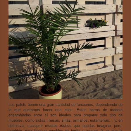
Los palets tienen una gran cantidad de funciones, dependiendo de
lo que queramos hacer con ellos. Estas barras de madera
ensambladas entre sí son ideales para preparar todo tipo de
muebles, como sofás, mesas, sillas, armarios, estanterías… y, en
definitiva, cualquier mueble rústico que puedas imaginar pero,
también, para fabricar muebles de jardín y campo. Y es que la