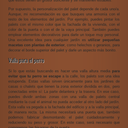
que estos tienen un grosor suficiente y se mantienen estables.
Por supuesto, la personalización del palet depende de cada uno/a.
Aunque, mi recomendación es que busques una armonía con el
resto de los elementos del jardín. Por ejemplo, puedes pintar los
palets con el mismo color que la fachada de la vivienda, con el
color de la puerta o con el de la vaya principal. También puedes
emplear elementos decorativos para darle un toque muy personal.
Una excelente idea para cualquier jardín es
utilizar pequeñas
macetas con plantas de exterior
, como helechos o geranios, para
decorar el borde superior del palet y darle un aspecto más bonito.
Valla para el perro
Si lo que estás buscando es hacer una valla altura media
para
evitar que tu perro se escape
a la calle, los palets son una idea
estupenda. Estas vallas sirven únicamente para los jardines de
casas o chalets que tienen la zona exterior dividida en dos, pero
conectadas entre sí: La parte delantera y la trasera. En ese caso,
puedes dividir ambas zonas con una valla de palets central
mediante la cual el animal no pueda acceder al otro lado del jardín.
Esta valla va pegada a la fachada del edificio y a la valla principal,
de manera recta. La misma necesitará una puerta que, también
podemos fabricar desmontando el palet cuidadosamente y
reduciendo su peso y grosor. En este caso, será necesario que
compremos las bisagras de la puerta.