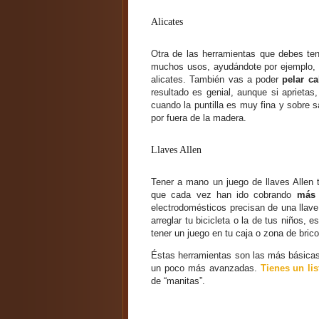
Alicates
Otra de las herramientas que debes tene
muchos usos, ayudándote por ejemplo, s
alicates. También vas a poder
pelar ca
resultado es genial, aunque si aprietas,
cuando la puntilla es muy fina y sobre 
por fuera de la madera.
Llaves Allen
Tener a mano un juego de llaves Allen 
que cada vez han ido cobrando
más 
electrodomésticos precisan de una llave d
arreglar tu bicicleta o la de tus niños,
tener un juego en tu caja o zona de bri
Éstas herramientas son las más básicas,
un poco más avanzadas.
Tienes un li
de “manitas”.