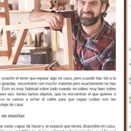
l
a
casión el tener que reparar algo en casa, pero cuando has ido a la
p
t
as guardas, encontrarte con mucho material pero exactamente no has
a. Esto es muy habitual sobre todo cuando no sabes muy bien sobre
peor aún, tienes tantos objetos, que no encuentras el que quieres o
p
ivo te vamos a echar el cable para que sepas cuáles son las
m
colaje de casa.
r un manitas
ue serás capaz de hacer y el espacio que tienes disponible en casa.
d