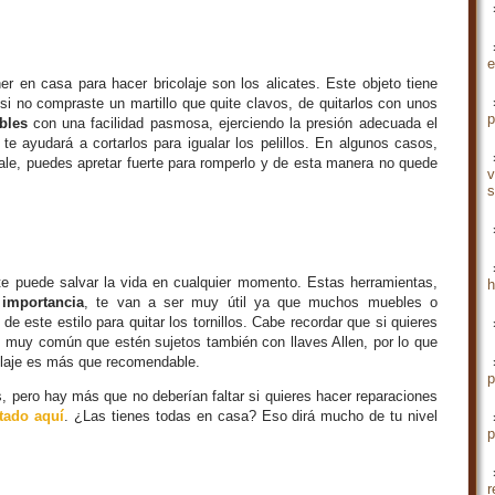
e
r en casa para hacer bricolaje son los alicates. Este objeto tiene
i no compraste un martillo que quite clavos, de quitarlos con unos
p
bles
con una facilidad pasmosa, ejerciendo la presión adecuada el
 te ayudará a cortarlos para igualar los pelillos. En algunos casos,
sale, puedes apretar fuerte para romperlo y de esta manera no quede
v
s
te puede salvar la vida en cualquier momento. Estas herramientas,
h
importancia
, te van a ser muy útil ya que muchos muebles o
e este estilo para quitar los tornillos. Cabe recordar que si quieres
 es muy común que estén sujetos también con llaves Allen, por lo que
colaje es más que recomendable.
p
 pero hay más que no deberían faltar si quieres hacer reparaciones
stado aquí
. ¿Las tienes todas en casa? Eso dirá mucho de tu nivel
p
r