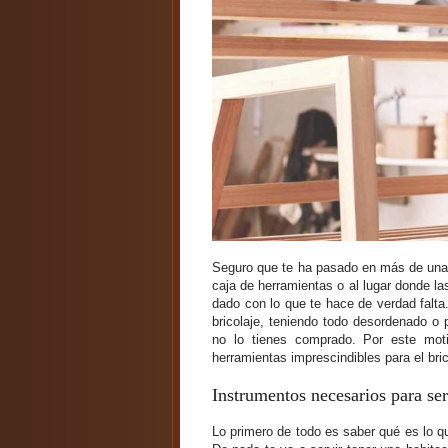
Seguro que te ha pasado en más de una o
caja de herramientas o al lugar donde l
dado con lo que te hace de verdad falt
bricolaje, teniendo todo desordenado o 
no lo tienes comprado. Por este mot
herramientas imprescindibles para el bri
Instrumentos necesarios para se
Lo primero de todo es saber qué es lo q