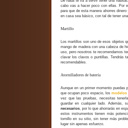
De nada te va a servir tener una habitac
cabo vas a hacer poco con ellas. Por es
para que de esta manera ahorres dinero 
en casa sea básico, con tal de tener una
Martillo
Los martillos son uno de esos objetos q
mango de madera con una cabeza de hier
uso, pero nosotros te recomendamos te
clavar los clavos o puntillas. Tendrás 
recomendables.
Atornilladores de batería
Aunque en un primer momento puedas pen
que ocupan poco espacio, los
modelos d
vez que las pruebas, necesitas tener
guardar en cualquier lado. Además, s
necesarios
, por lo que ahorrarás en esp
estos instrumentos tienen más potenc
tornillo en su sitio, sin tener más prob
lugar sin apenas esfuerzo.