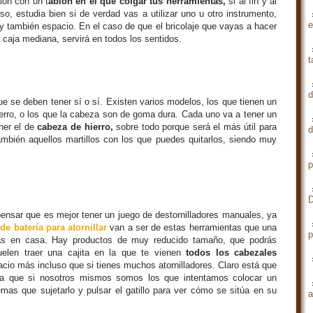
ión con un t
ablón en el que colgar tus herramientas,
si al fin y al
o, estudia bien si de verdad vas a utilizar uno u otro instrumento,
e
y también espacio. En el caso de que el bricolaje que vayas a hacer
 caja mediana, servirá en todos los sentidos.
t
d
ue se deben tener sí o sí. Existen varios modelos, los que tienen un
ro, o los que la cabeza son de goma dura. Cada uno va a tener un
ner el de
cabeza de hierro,
sobre todo porque será el más útil para
d
también aquellos martillos con los que puedes quitarlos, siendo muy
p
D
sar que es mejor tener un juego de destornilladores manuales, ya
e batería para atornillar
van a ser de estas herramientas que una
p
las en casa. Hay productos de muy reducido tamaño, que podrás
uelen traer una cajita en la que te vienen
todos los cabezales
acio más incluso que si tienes muchos atornilladores. Claro está que
ia que si nosotros mismos somos los que intentamos colocar un
lemas que sujetarlo y pulsar el gatillo para ver cómo se sitúa en su
a