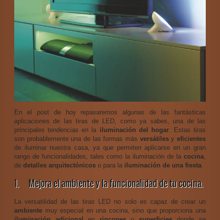
En el post de hoy repasaremos algunas de las fantásticas
aplicaciones de las tiras de LED, como ya sabes, una de las
principales tendencias en la
iluminación del hogar
. Estas tiras
son probablemente una de las formas más
versátiles
y
eficientes
de iluminar nuestra casa, ya que permiten aplicarse en un gran
rango de funcionalidades, tales como la iluminación de la
cocina
,
de
detalles
arquitectónicos
o para la
iluminación de una fiesta
.
1. Mejora el ambiente y la funcionalidad de tu cocina.
La versatilidad de las tiras LED no solo es capaz de crear un
ambiente
muy especial en una cocina, sino que proporciona una
iluminación adicional
en
rincones
o
superficies
donde se