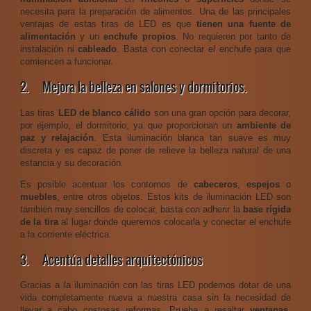
necesita para la preparación de alimentos. Una de las principales
ventajas de estas tiras de LED es que
tienen una fuente de
alimentación
y un
enchufe propios
. No requieren por tanto de
instalación ni
cableado
. Basta con conectar el enchufe para que
comiencen a funcionar.
2. Mejora la belleza en salones y dormitorios.
Las tiras
LED de blanco cálido
son una gran opción para decorar,
por ejemplo, el dormitorio; ya que proporcionan un
ambiente de
paz y relajación
. Esta iluminación blanca tan suave es muy
discreta y es capaz de poner de relieve la belleza natural de una
estancia y su decoración.
Es posible acentuar los contornos de
cabeceros
,
espejos
o
muebles
, entre otros objetos. Estos kits de iluminación LED son
también muy sencillos de colocar, basta con adherir la
base rígida
de la tira
al lugar donde queremos colocarla y conectar el enchufe
a la corriente eléctrica.
3. Acentúa detalles arquitectónicos
Gracias a la iluminación con las tiras LED podemos dotar de una
vida completamente nueva a nuestra casa sin la necesidad de
llevar a cabo costosas reformas. Prueba a resaltar
ventanas
,