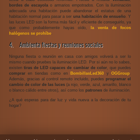
bordes de escayola
o armarios empotrados. Con la iluminación
adecuada una habitación puede abandonar el estatus de una
habitación normal para pasar a ser
una habitación de ensueño
. Y
las luces LED son la forma más fácil y eficiente de conseguirlo, ya
que como probablemente hayas oído,
la venta de focos
halógenos se prohíbe
.
4. Ambienta fiestas y reuniones sociales
Ninguna fiesta o reunión en casa con amigos volverá a ser lo
mismo cuando pruebes la iluminación LED. Por si aún no lo sabes,
existen
tiras de LED capaces de cambiar de color
, que puedes
comprar
en tiendas como en
BombillasLed360
y
OGGroup
.
Además, gracias al control remoto incluido, puedes
programar el
cambio de color de las luces
(a rojo, verde, azul, amarillo, blanco
o blanco cálido entre otros), así como los
patrones
de iluminación.
¿A qué esperas para dar luz y vida nueva a la decoración de tu
hogar?