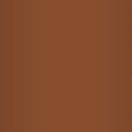
m
l
p
¿
b
a
q
r
u