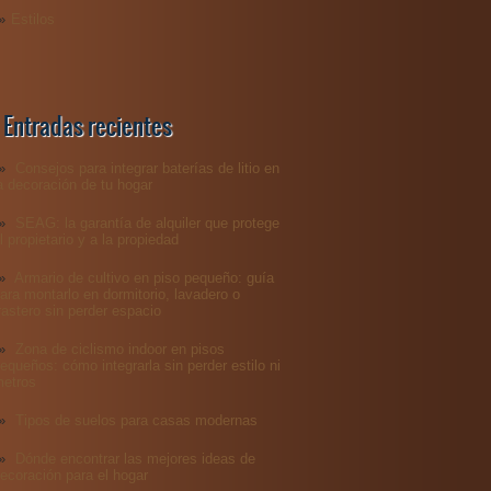
Estilos
Entradas recientes
Consejos para integrar baterías de litio en
a decoración de tu hogar
SEAG: la garantía de alquiler que protege
l propietario y a la propiedad
Armario de cultivo en piso pequeño: guía
ara montarlo en dormitorio, lavadero o
rastero sin perder espacio
Zona de ciclismo indoor en pisos
equeños: cómo integrarla sin perder estilo ni
etros
Tipos de suelos para casas modernas​
Dónde encontrar las mejores ideas de
ecoración para el hogar