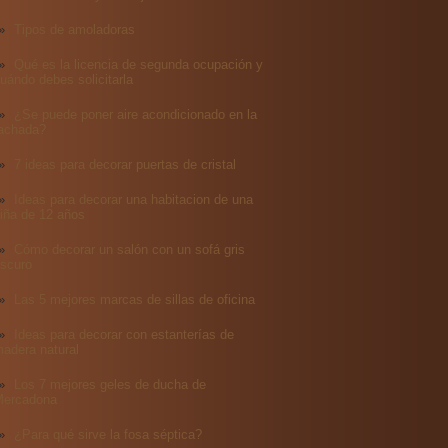
Tipos de amoladoras
Qué es la licencia de segunda ocupación y
uándo debes solicitarla
¿Se puede poner aire acondicionado en la
achada?
7 ideas para decorar puertas de cristal
Ideas para decorar una habitacion de una
iña de 12 años
Cómo decorar un salón con un sofá gris
scuro
Las 5 mejores marcas de sillas de oficina
Ideas para decorar con estanterías de
adera natural
Los 7 mejores geles de ducha de
Mercadona
¿Para qué sirve la fosa séptica?