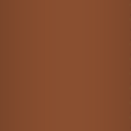
r
s
c
s
c
d
q
u