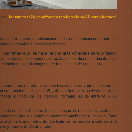
agen:
fontanerosb2b.com/fontaneros-barcelona-24-horas-baratos/
c
f
s hacer a la hora de seleccionar inodoros es atendiendo al tipo o la
nodoros cuadrados e inodoros redondos.
n una forma que les hace mucho más cómodos porque tienen
 de inodoros suelen tener unos acabados estéticos más bonitos que
n
l espacio de que dispongas y de tus necesidades concretas.
o
s tener en cuenta a la hora de seleccionar unos y otros inodoros es
odoros suelen medir entre 35 y 40 centímetros y suelen tener entre
lmente el fondo de los inodoros normales es de entre 65 y 70
m
 inodoros con diferentes fondos aunque si tu baño es realmente
pciones con las que podrás economizar muchísimo tu espacio.
Para
doros de fondo reducido. Se trata de un tipo de inodoros que
tros y menos de 35 de ancho.