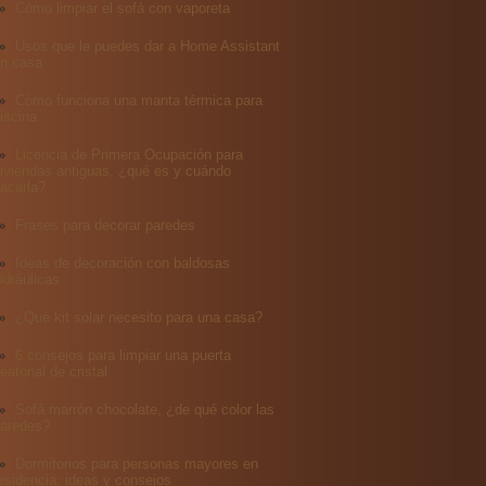
Cómo limpiar el sofá con vaporeta
Usos que le puedes dar a Home Assistant
n casa
Cómo funciona una manta térmica para
iscina
Licencia de Primera Ocupación para
iviendas antiguas, ¿qué es y cuándo
acarla?
Frases para decorar paredes
Ideas de decoración con baldosas
idráulicas
¿Qué kit solar necesito para una casa?
6 consejos para limpiar una puerta
eatonal de cristal
Sofá marrón chocolate, ¿de qué color las
aredes?
Dormitorios para personas mayores en
esidencia: ideas y consejos