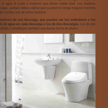
n el agua al suelo e inodoros que tienen salida dual. Los inodoros
 tengas, aunque debes valorar que la pared no tenga ninguna mocheta
er instalar uno de estos inodoros.
e
 inodoros de una descarga, que pueden ser los estándares o los
ls de agua en cada descarga o los de dos descargas.
Los de dos
p
sólida y constituyen también una buena forma de ahorro.
v
s
h
p
p
r