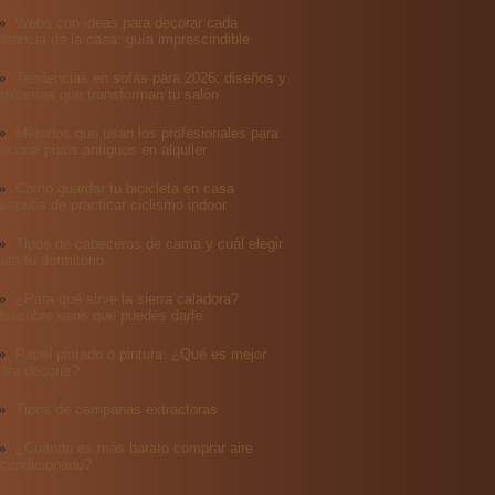
Webs con ideas para decorar cada
stancia de la casa: guía imprescindible
Tendencias en sofás para 2026: diseños y
apicerías que transforman tu salón
Métodos que usan los profesionales para
ecorar pisos antiguos en alquiler
Cómo guardar tu bicicleta en casa
espués de practicar ciclismo indoor
Tipos de cabeceros de cama y cuál elegir
ara tu dormitorio
¿Para qué sirve la sierra caladora?
escubre usos que puedes darle
Papel pintado o pintura: ¿Qué es mejor
ara decorar?
Tipos de campanas extractoras
¿Cuándo es más barato comprar aire
condicionado?