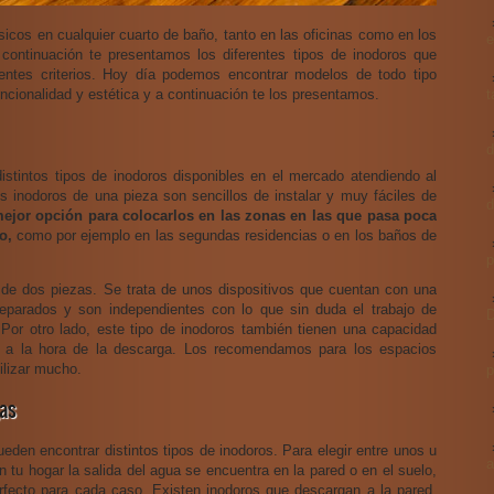
sicos en cualquier cuarto de baño, tanto en las oficinas como en los
e
continuación te presentamos los diferentes tipos de inodoros que
rentes criterios. Hoy día podemos encontrar modelos de todo tipo
uncionalidad y estética y a continuación te los presentamos.
t
d
distintos tipos de inodoros disponibles en el mercado atendiendo al
 inodoros de una pieza son sencillos de instalar y muy fáciles de
d
mejor opción para colocarlos en las zonas en las que pasa poca
o,
como por ejemplo en las segundas residencias o en los baños de
p
 de dos piezas. Se trata de unos dispositivos que cuentan con una
eparados y son independientes con lo que sin duda el trabajo de
D
or otro lado, este tipo de inodoros también tienen una capacidad
a la hora de la descarga. Los recomendamos para los espacios
ilizar mucho.
p
gas
eden encontrar distintos tipos de inodoros. Para elegir entre unos u
a
 tu hogar la salida del agua se encuentra en la pared o en el suelo,
erfecto para cada caso. Existen inodoros que descargan a la pared,