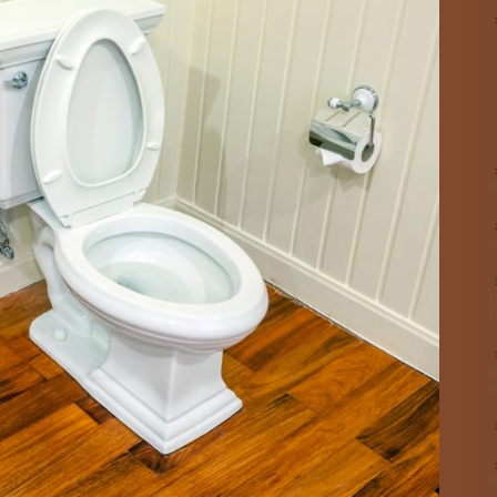
l
a
p
t
p
m
d