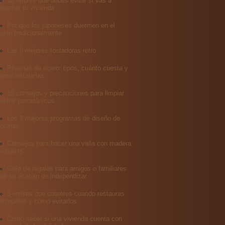
10 errores que debes evitar si vas a
eformar tu vivienda
Por qué los japoneses duermen en el
uelo tradicionalmente
Las 8 mejores tostadoras retro
Piscinas de acero: tipos, cuánto cuesta y
ómo instalarlas
10 consejos y precauciones para limpiar
uelos porcelánicos
Los 3 mejores programas de diseño de
ocinas
Consejos para hacer una valla con madera
e palets
Guía de regalos para amigos o familiares
ue se acaban de independizar
5 errores que cometes cuando restauras
n mueble y cómo evitarlos
Cómo saber si una vivienda cuenta con