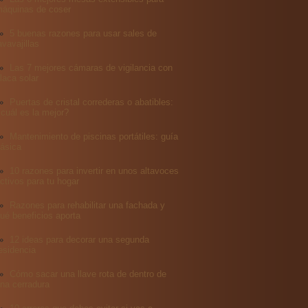
áquinas de coser
5 buenas razones para usar sales de
avavajillas
Las 7 mejores cámaras de vigilancia con
laca solar
Puertas de cristal correderas o abatibles:
cuál es la mejor?
Mantenimiento de piscinas portátiles: guía
ásica
10 razones para invertir en unos altavoces
ctivos para tu hogar
Razones para rehabilitar una fachada y
ué beneficios aporta
12 ideas para decorar una segunda
esidencia
Cómo sacar una llave rota de dentro de
na cerradura