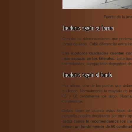
Fuente de la im
Inodoros según su forma
Otra de las diferenciaciones que podemo
forma de ésos. Cabe diferenciar entre i
Los inodoros cuadrados cuentan co
más espacio en los laterales.
Este tipo
los redondos, aunque todo dependerá de
Inodoros según el fondo
Por último, otro de los puntos que debe
su fondo. Normalmente la mayoría de in
65 y 68 centímetros de largo. Norma
centímetros.
Debes tener en cuenta estos tipos de
pequeño puedes decantarte por otras o
estos casos te recomendamos los ino
tienen un fondo menor de 60 centíme