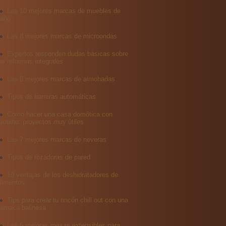
Las 10 mejores marcas de muebles de
año
Las 8 mejores marcas de microondas
Expertos responden dudas básicas sobre
as reformas integrales
Las 8 mejores marcas de almohadas
Tipos de barreras automáticas
Cómo hacer una casa domótica con
rduino: proyectos muy útiles
Las 7 mejores marcas de neveras
Tipos de rozadoras de pared
10 ventajas de los deshidratadores de
limentos
Tips para crear tu rincón chill out con una
amaca balinesa
Las 6 mejores mesas extensibles para