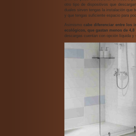
otro tipo de dispositivos que descarga
duales sirven tengas la instalación que
y que tengas suficiente espacio para pod
Asimismo
cabe diferenciar entre los
ecológicos, que gastan menos de 4,8 
descargas cuentan con opción líquida y 