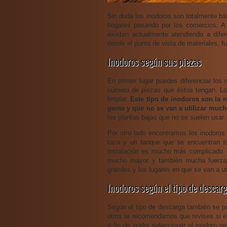
Sin duda los inodoros son totalmente bá
hogares pasando por los comercios. A 
existen actualmente atendiendo a dife
desde el punto de vista de materiales, f
Inodoros según sus piezas
En primer lugar puedes diferenciar los 
número de piezas que éstos tengan. Los
limpiar.
Este tipo de inodoros son la 
gente y que no se van a utilizar much
las plantas bajas que no se suelen usar.
Por otro lado encontramos los inodoros
taza y un tanque que se encuentran s
instalación es mucho más complicado. P
mucho mayor y también mucha fuerza 
grandes y los lugares en que se van a ut
Inodoros según el tipo de descar
Según el tipo de descarga también se pu
otros te recomendamos que revises si en
a fin de poder seleccionar el inodoro p