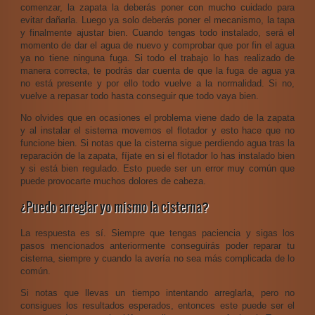
comenzar, la zapata la deberás poner con mucho cuidado para
evitar dañarla. Luego ya solo deberás poner el mecanismo, la tapa
y finalmente ajustar bien. Cuando tengas todo instalado, será el
momento de dar el agua de nuevo y comprobar que por fin el agua
ya no tiene ninguna fuga. Si todo el trabajo lo has realizado de
manera correcta, te podrás dar cuenta de que la fuga de agua ya
no está presente y por ello todo vuelve a la normalidad. Si no,
vuelve a repasar todo hasta conseguir que todo vaya bien.
No olvides que en ocasiones el problema viene dado de la zapata
y al instalar el sistema movemos el flotador y esto hace que no
funcione bien. Si notas que la cisterna sigue perdiendo agua tras la
reparación de la zapata, fíjate en si el flotador lo has instalado bien
y si está bien regulado. Esto puede ser un error muy común que
puede provocarte muchos dolores de cabeza.
¿Puedo arreglar yo mismo la cisterna?
La respuesta es sí. Siempre que tengas paciencia y sigas los
pasos mencionados anteriormente conseguirás poder reparar tu
cisterna, siempre y cuando la avería no sea más complicada de lo
común.
Si notas que llevas un tiempo intentando arreglarla, pero no
consigues los resultados esperados, entonces este puede ser el