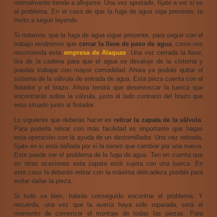
normalmente tiende a aflojarse. Una vez apretado, fíjate a ver si es
el problema. En el caso de que la fuga de agua siga presente, te
invito a seguir leyendo.
Si notamos que la fuga de agua sigue presente, para seguir con el
trabajo tendremos que
cerrar la llave de paso de agua
, como nos
recomienda esta
empresa de Alaquas
. Una vez cerrada la llave,
tira de la cadena para que el agua se desaloje de la cisterna y
puedas trabajar con mayor comodidad. Ahora ya podrás quitar el
sistema de la válvula de entrada de agua. Esta pieza cuenta con el
flotador y el brazo. Ahora tendrá que desenroscar la tuerca que
encontrarás sobre la válvula, justo al lado contrario del brazo que
esta situado junto al flotador.
Lo siguiente que deberás hacer es
retirar la zapata de la válvula
.
Para poderla retirar con más facilidad es importante que hagas
esta operación con la ayuda de un destornillador. Una vez retirada,
fíjate en si está dañada por si la tienes que cambiar por una nueva.
Este puede ser el problema de la fuga de agua. Ten en cuenta que
en otras ocasiones esta zapata está sujeta con una tuerca. En
este caso la deberás retirar con la máxima delicadeza posible para
evitar dañar la pieza.
Si todo va bien, habrás conseguido encontrar el problema. Y
recuerda, una vez que la avería haya sido reparada, será el
momento de comenzar el montaje de todas las piezas. Para