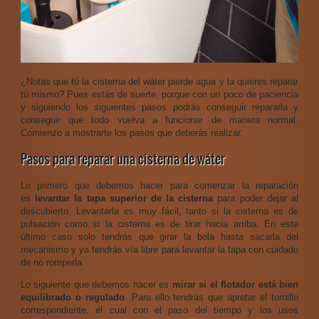
¿Notas que tú la cisterna del wáter pierde agua y la quieres reparar
tú mismo? Pues estás de suerte, porque con un poco de paciencia
y siguiendo los siguientes pasos podrás conseguir repararla y
conseguir que todo vuelva a funcionar de manera normal.
Comienzo a mostrarte los pasos que deberás realizar.
Pasos para reparar una cisterna de wáter
Lo primero que debemos hacer para comenzar la reparación
es
levantar la tapa superior de la cisterna
para poder dejar al
descubierto. Levantarla es muy fácil, tanto si la cisterna es de
pulsación como si la cisterna es de tirar hacia arriba. En este
último caso solo tendrás que girar la bola hasta sacarla del
mecanismo y ya tendrás vía libre para levantar la tapa con cuidado
de no romperla.
Lo siguiente que debemos hacer es
mirar si el flotador está bien
equilibrado o regulado
. Para ello tendrás que apretar el tornillo
correspondiente, el cual con el paso del tiempo y los usos